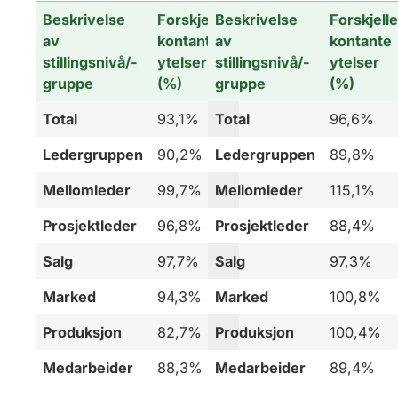
Beskrivelse
Forskjeller
Beskrivelse
Forskjelle
av
kontante
av
kontante
stillingsnivå/-
ytelser
stillingsnivå/-
ytelser
gruppe
(%)
gruppe
(%)
Total
93,1%
Total
96,6%
Ledergruppen
90,2%
Ledergruppen
89,8%
Mellomleder
99,7%
Mellomleder
115,1%
Prosjektleder
96,8%
Prosjektleder
88,4%
Salg
97,7%
Salg
97,3%
Marked
94,3%
Marked
100,8%
Produksjon
82,7%
Produksjon
100,4%
Medarbeider
88,3%
Medarbeider
89,4%