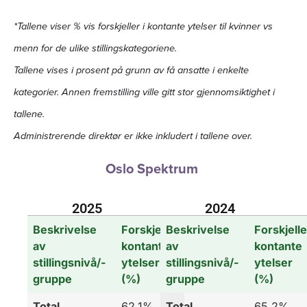
*Tallene viser % vis forskjeller i kontante ytelser til kvinner vs
menn for de ulike stillingskategoriene.
Tallene vises i prosent på grunn av få ansatte i enkelte
kategorier. Annen fremstilling ville gitt stor gjennomsiktighet i
tallene.
Administrerende direktør er ikke inkludert i tallene over.
Oslo Spektrum
2025
2024
Beskrivelse
Forskjeller
Beskrivelse
Forskjelle
av
kontante
av
kontante
stillingsnivå/-
ytelser
stillingsnivå/-
ytelser
gruppe
(%)
gruppe
(%)
Total
62,1%
Total
65,2%