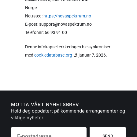
Norge
Nettsted:
https://novaspektrum.no
E-post:
support@
novaspektrum.no
Telefonnr: 66 93 91 00
Denne infokapsel-erklæringen ble synkronisert
med
cookiedatabase.org
januar 7, 2026.
MOTTA VÅRT NYHETSBREV
Hold deg oppdatert på kommende arrangementer og
viktige nyheter.
SEND