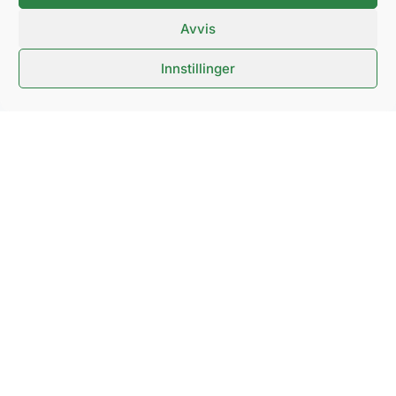
Messeveien 8, 2004 LILLESTRØM
Avvis
Organisasjonsnummer 921291930
Innstillinger
cookie policy
personvernerklæring
NOVA SPEKTRUM
ARENAPARTNER