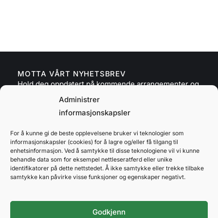
MOTTA VÅRT NYHETSBREV
Hold deg oppdatert på kommende arrangementer og
viktige nyheter.
Administrer
informasjonskapsler
SEND
For å kunne gi de beste opplevelsene bruker vi teknologier som
informasjonskapsler (cookies) for å lagre og/eller få tilgang til
enhetsinformasjon. Ved å samtykke til disse teknologiene vil vi kunne
behandle data som for eksempel nettleseratferd eller unike
identifikatorer på dette nettstedet. Å ikke samtykke eller trekke tilbake
samtykke kan påvirke visse funksjoner og egenskaper negativt.
Godkjenn