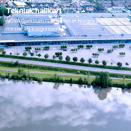
HALLKART
Teknisk hallkart
NOVA Spektrum i Lillestrøm er Norges største
messe- og kongressenter.