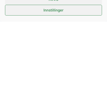
Innstillinger
Messeveien 8, 2004 LILLESTRØM
Organisasjonsnummer 921291930
cookie policy
personvernerklæring