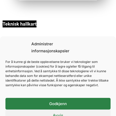
Teknisk hallkart
Administrer
informasjonskapsler
For å kunne gi de beste opplevelsene bruker vi teknologier som
informasjonskapsler (cookies) for å lagre og/eller få tilgang til
MOTTA VÅRT NYHETSBREV
enhetsinformasjon. Ved å samtykke til disse teknologiene vil vi kunne
Hold deg oppdatert på kommende arrangementer og
behandle data som for eksempel nettleseratferd eller unike
viktige nyheter.
identifikatorer på dette nettstedet. Å ikke samtykke eller trekke tilbake
samtykke kan påvirke visse funksjoner og egenskaper negativt.
SEND
Godkjenn
Avvis