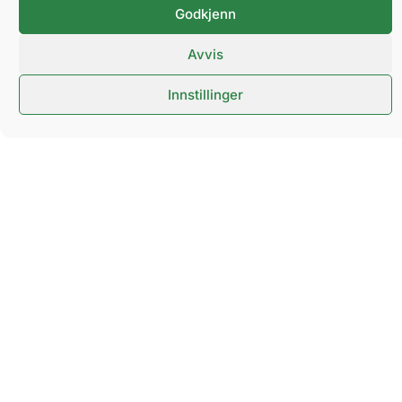
Godkjenn
Navn:
Avvis
Innstillinger
E-post:
Mobil:
Tilleggsinformasjon:
SEND