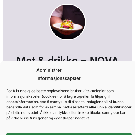
Mat & drikke – NOVA
Spektrum
Administrer
informasjonskapsler
Fyll inn interesseskjema så tar vi
For å kunne gi de beste opplevelsene bruker vi teknologier som
informasjonskapsler (cookies) for å lagre og/eller få tilgang til
kontakt.
enhetsinformasjon. Ved å samtykke til disse teknologiene vil vi kunne
behandle data som for eksempel nettleseratferd eller unike identifikatorer
på dette nettstedet. Å ikke samtykke eller trekke tilbake samtykke kan
påvirke visse funksjoner og egenskaper negativt.
Firma: