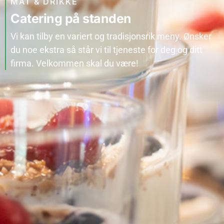
MAT & DRIKKE
Catering på standen
Vi kan tilby en variert og tradisjonsrik meny. Ønsker
du noe ekstra så står vi til tjeneste for deg og ditt
firma. Velkommen skal du være!