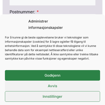
Postnummer:
Administrer
informasjonskapsler
Sted:
For å kunne gi de beste opplevelsene bruker vi teknologier som
informasjonskapsler (cookies) for å lagre og/eller få tilgang til
enhetsinformasjon. Ved å samtykke til disse teknologiene vil vi kunne
Betingelser
behandle data som for eksempel nettleseratferd eller unike
identifikatorer på dette nettstedet. Å ikke samtykke eller trekke tilbake
Les retningslinjer for skjenking av alkohol på
samtykke kan påvirke visse funksjoner og egenskaper negativt.
stand før du sender inn skjema.
Godkjenn
Bekreftelse:
Jeg har lest og godtar retningslinjene for
Avvis
skjenking av alkohol på min stand.
Innstillinger
SEND