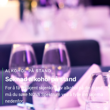
ALKOHOL PÅ STAND
Søknad alkohol på stand
For å få godkjent skjenking av alkohol på din stand
må du søke NOVA Spektrum ved å fylle inn skjema
nedenfor.