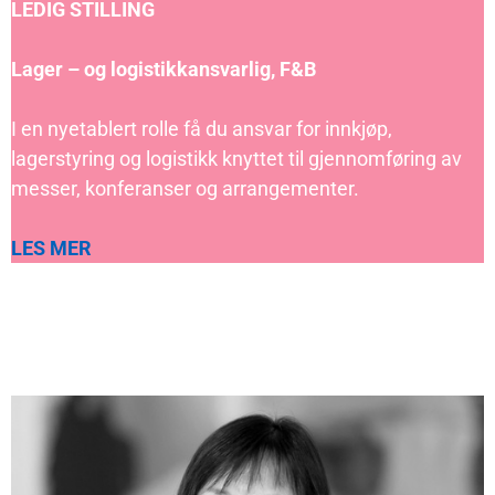
LEDIG STILLING
Lager – og logistikkansvarlig, F&B
I en nyetablert rolle få du ansvar for innkjøp,
lagerstyring og logistikk knyttet til gjennomføring av
messer, konferanser og arrangementer.
LES MER