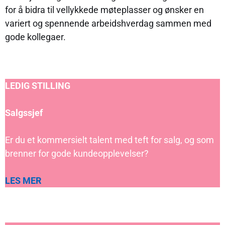
for å bidra til vellykkede møteplasser og ønsker en
variert og spennende arbeidshverdag sammen med
gode kollegaer.
LEDIG STILLING
Salgssjef
Er du et kommersielt talent med teft for salg, og som
brenner for gode kundeopplevelser?
LES MER