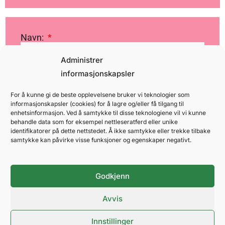
Navn:
Administrer
informasjonskapsler
E-post:
For å kunne gi de beste opplevelsene bruker vi teknologier som
informasjonskapsler (cookies) for å lagre og/eller få tilgang til
enhetsinformasjon. Ved å samtykke til disse teknologiene vil vi kunne
Mobil:
behandle data som for eksempel nettleseratferd eller unike
identifikatorer på dette nettstedet. Å ikke samtykke eller trekke tilbake
samtykke kan påvirke visse funksjoner og egenskaper negativt.
Velg avdeling
Godkjenn
Arrangement og prosjektledelse
Avvis
Drift (operasjon)
Innstillinger
Mat og drikke