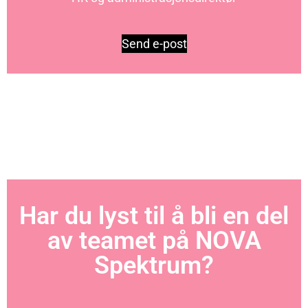
Send e-post
Har du lyst til å bli en del
av teamet på NOVA
Spektrum?