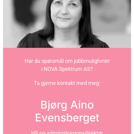
Har du spørsmål om jobbmuligheter
i NOVA Spektrum AS?
Ta gjerne kontakt med meg:
Bjørg Aino
Evensberget
HR og administrasjonsdirektør