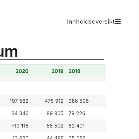
Innholdsoversikt
rum
2020
2019
2018
197 582
475 912
386 506
34 346
89 805
79 226
-19 116
58 502
52 401
-13 620
44 498
35 086