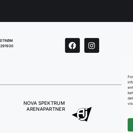
LESTRØM
1291930
For
inf
enh
beh
det
NOVA SPEKTRUM
vis
ARENAPARTNER