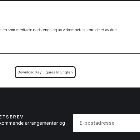
mien som medførte nedstengning av virkomheten store deler av året
Download Key Figures In English
ETSBREV
å kommende arrangementer og