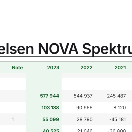
ftelsen NOVA Spekt
Note
2023
2022
2021
577 944
544 937
245 487
103 138
90 966
8 120
1
55 099
28 790
-45 181
40 525
21 046
-36 800