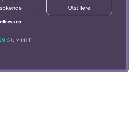
søkende
Utstillere
rdicevs.no