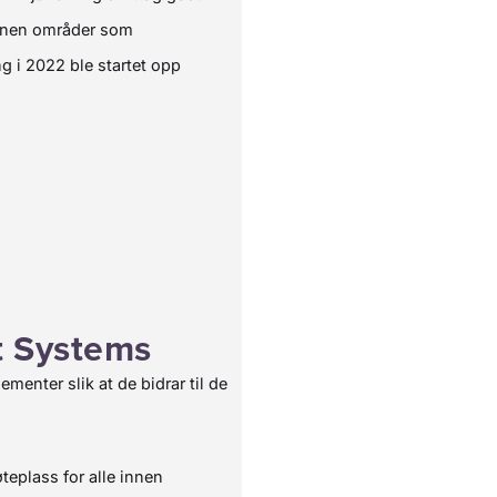
 innen områder som
ng i 2022 ble startet opp
nt Systems
menter slik at de bidrar til de
eplass for alle innen