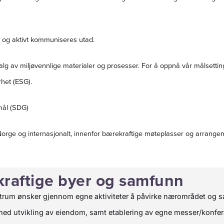
en og aktivt kommuniseres utad.
valg av miljøvennlige materialer og prosesser. For å oppnå vår målsetti
rhet (ESG).
smål (SDG)
 Norge og internasjonalt, innenfor bærekraftige møteplasser og arrang
raftige byer og samfunn
um ønsker gjennom egne aktiviteter å påvirke nærområdet og sa
d med utvikling av eiendom, samt etablering av egne messer/konfe