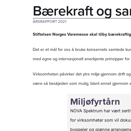
Bærekraft og s
ÅRSRAPPORT 2021
Stiftelsen Norges Varemesse skal tilby bærekrafti
Det er et mål for oss å bruke konsernets samlede kunn
med egne og internasjonalt anerkjente prinsipper f
Virksomheten påvirker det ytre miljø gjennom drift 
være så beskjeden som mulig, blant annet gjennom ene
Miljøfyrtårn
NOVA Spektrum har vært sertifis
for virksomheter som vil doku
byggeier og grønne arrangement