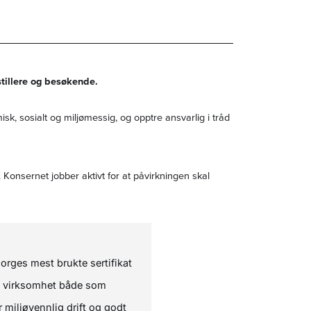
stillere og besøkende.
k, sosialt og miljømessig, og opptre ansvarlig i tråd
onsernet jobber aktivt for at påvirkningen skal
Norges mest brukte sertifikat
rt virksomhet både som
 miljøvennlig drift og godt