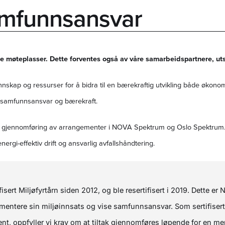
amfunnsansvar
ge møteplasser. Dette forventes også av våre samarbeidspartnere, ut
skap og ressurser for å bidra til en bærekraftig utvikling både økonomis
or samfunnsansvar og bærekraft.
og gjennomføring av arrangementer i NOVA Spektrum og Oslo Spektrum. K
rgi-effektiv drift og ansvarlig avfallshåndtering.
ert Miljøfyrtårn siden 2012, og ble resertifisert i 2019. Dette er 
mentere sin miljøinnsats og vise samfunnsansvar. Som sertifise
, oppfyller vi krav om at tiltak gjennomføres løpende for en mer