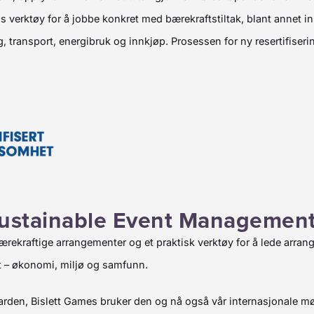
ss verktøy for å jobbe konkret med bærekraftstiltak, blant annet
, transport, energibruk og innkjøp. Prosessen for ny resertifiseri
Sustainable Event Manageme
ærekraftige arrangementer og et praktisk verktøy for å lede arrange
t – økonomi, miljø og samfunn.
rden, Bislett Games bruker den og nå også vår internasjonale møt