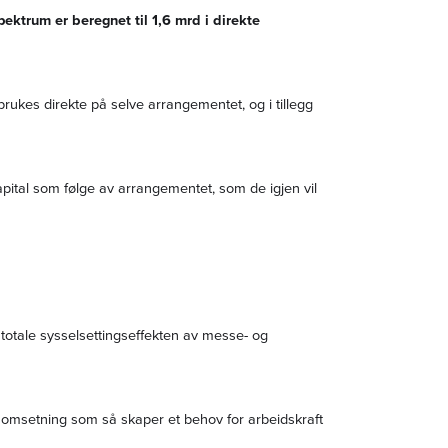
ktrum er beregnet til 1,6 mrd i direkte
ukes direkte på selve arrangementet, og i tillegg
apital som følge av arrangementet, som de igjen vil
totale sysselsettingseffekten av messe- og
kt omsetning som så skaper et behov for arbeidskraft