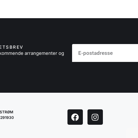
ETSBREV
å kommende arrangementer og
LESTRØM
1291930