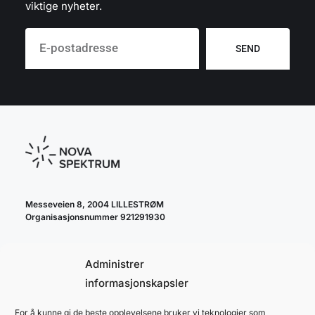
viktige nyheter.
SEND
Messeveien 8, 2004 LILLESTRØM
Organisasjonsnummer 921291930
Administrer
informasjonskapsler
For å kunne gi de beste opplevelsene bruker vi teknologier som