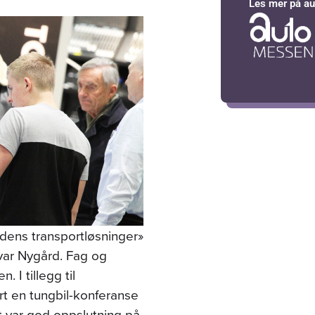
Les mer på a
ens transportløsninger»
var Nygård. Fag og
 I tillegg til
t en tungbil-konferanse
t var god oppslutning på