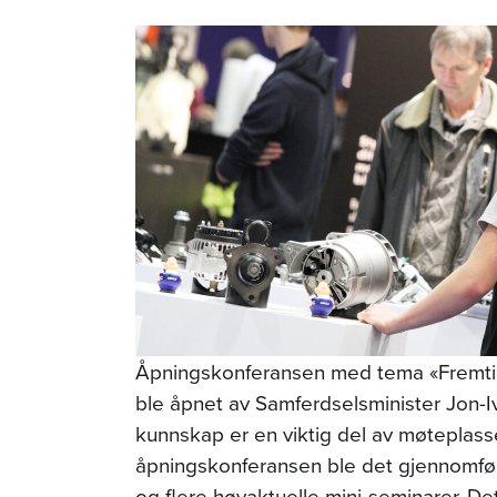
Åpningskonferansen med tema «Fremtid
ble åpnet av Samferdselsminister Jon-I
kunnskap er en viktig del av møteplassen.
åpningskonferansen ble det gjennomfør
og flere høyaktuelle mini-seminarer. De