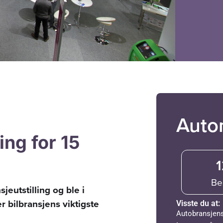
Auto
ing for 15
1
Be
eutstilling og ble i
r bilbransjens viktigste
Visste du at:
Autobransjens