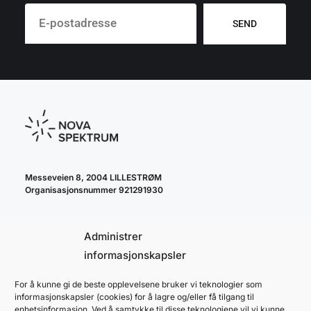
SEND
Messeveien 8, 2004 LILLESTRØM
Organisasjonsnummer 921291930
Administrer
informasjonskapsler
For å kunne gi de beste opplevelsene bruker vi teknologier som
cookie policy
informasjonskapsler (cookies) for å lagre og/eller få tilgang til
personvernerklæring
enhetsinformasjon. Ved å samtykke til disse teknologiene vil vi kunne