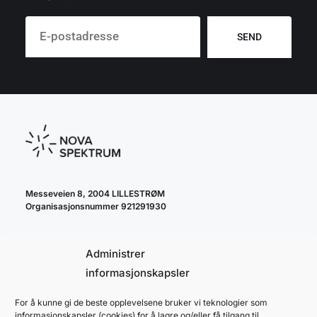
SEND
Messeveien 8, 2004 LILLESTRØM
Organisasjonsnummer 921291930
Administrer
informasjonskapsler
For å kunne gi de beste opplevelsene bruker vi teknologier som
cookie policy
informasjonskapsler (cookies) for å lagre og/eller få tilgang til