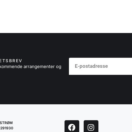
ETSBREV
å kommende arrangementer og
LESTRØM
1291930