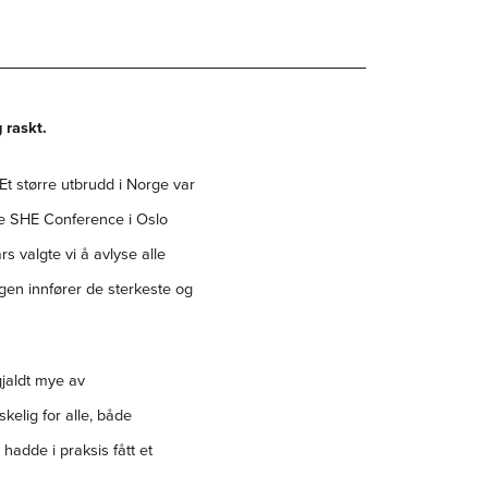
 raskt.
. Et større utbrudd i Norge var
rte SHE Conference i Oslo
valgte vi å avlyse alle
gen innfører de sterkeste og
gjaldt mye av
kelig for alle, både
 hadde i praksis fått et