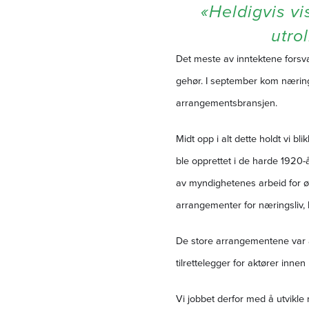
«Heldigvis vi
utro
Det meste av inntektene forsv
gehør. I september kom næring
arrangementsbransjen.
Midt opp i alt dette holdt vi bli
ble opprettet i de harde 1920-å
av myndighetenes arbeid for økt
arrangementer for næringsliv, 
De store arrangementene var a
tilrettelegger for aktører innen
Vi jobbet derfor med å utvikle