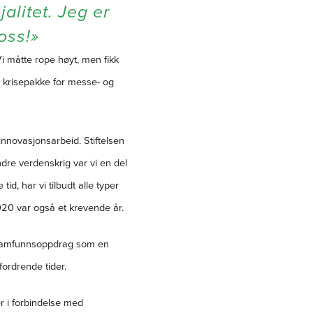
alitet. Jeg er
oss!»
 måtte rope høyt, men fikk
 krisepakke for messe- og
t innovasjonsarbeid. Stiftelsen
ndre verdenskrig var vi en del
d, har vi tilbudt alle typer
2020 var også et krevende år.
s samfunnsoppdrag som en
fordrende tider.
r i forbindelse med