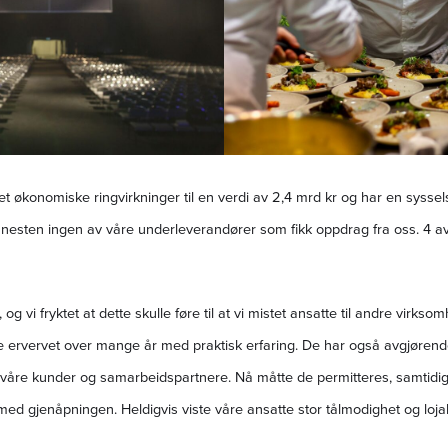
tet økonomiske ringvirkninger til en verdi av 2,4 mrd kr og har en sysse
 nesten ingen av våre underleverandører som fikk oppdrag fra oss. 4 av 
 og vi fryktet at dette skulle føre til at vi mistet ansatte til andre virk
rvervet over mange år med praktisk erfaring. De har også avgjørende 
åre kunder og samarbeidspartnere. Nå måtte de permitteres, samtidig so
d gjenåpningen. Heldigvis viste våre ansatte stor tålmodighet og lojali