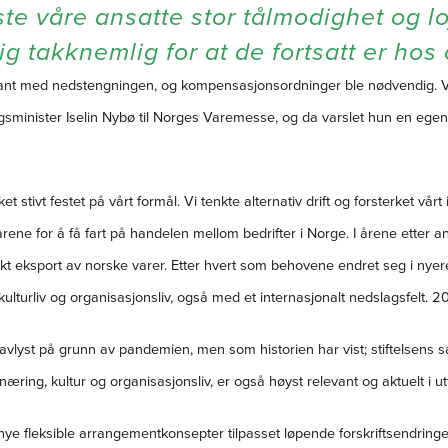
ste våre ansatte stor tålmodighet og loj
lig takknemlig for at de fortsatt er hos 
ant med nedstengningen, og kompensasjonsordninger ble nødvendig. Vi
sminister Iselin Nybø til Norges Varemesse, og da varslet hun en egen
kket stivt festet på vårt formål. Vi tenkte alternativ drift og forsterket vår
rene for å få fart på handelen mellom bedrifter i Norge. I årene etter a
 eksport av norske varer. Etter hvert som behovene endret seg i nyere ti
kulturliv og organisasjonsliv, også med et internasjonalt nedslagsfelt. 
vlyst på grunn av pandemien, men som historien har vist; stiftelsen
 næring, kultur og organisasjonsliv, er også høyst relevant og aktuelt i ut
 nye fleksible arrangementkonsepter tilpasset løpende forskriftsendringe