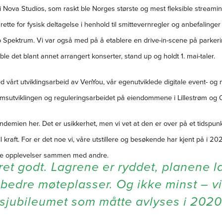
 Nova Studios, som raskt ble Norges største og mest fleksible streamin
il rette for fysisk deltagelse i henhold til smittevernregler og anbefaling
lo Spektrum. Vi var også med på å etablere en drive-in-scene på parker
ble det blant annet arrangert konserter, stand up og holdt 1. mai-taler.
med vårt utviklingsarbeid av VenYou, vår egenutviklede digitale event- og
omsutviklingen og reguleringsarbeidet på eiendommene i Lillestrøm og 
andemien her. Det er usikkerhet, men vi vet at den er over på et tidspun
 kraft. For er det noe vi, våre utstillere og besøkende har kjent på i 2
ge opplevelser sammen med andre.
ret godt. Lagrene er ryddet, planene la
a bedre møteplasser. Og ikke minst – vi
sjubileumet som måtte avlyses i 2020