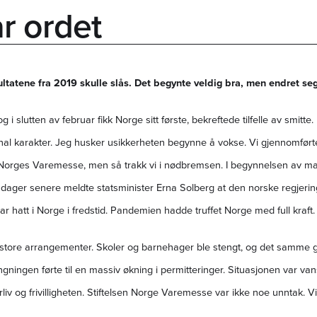
r ordet
ltatene fra 2019 skulle slås. Det begynte veldig bra, men endret seg
 i slutten av februar fikk Norge sitt første, bekreftede tilfelle av smitte
gional karakter. Jeg husker usikkerheten begynne å vokse. Vi gjennomfø
ges Varemesse, men så trakk vi i nødbremsen. I begynnelsen av mars 
 dager senere meldte statsminister Erna Solberg at den norske regjerin
ar hatt i Norge i fredstid. Pandemien hadde truffet Norge med full kraft.
e store arrangementer. Skoler og barnehager ble stengt, og det samme 
ingen førte til en massiv økning i permitteringer. Situasjonen var vans
rliv og frivilligheten. Stiftelsen Norge Varemesse var ikke noe unntak. Vi