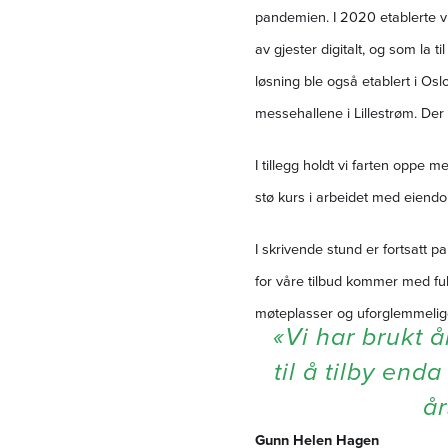
pandemien. I 2020 etablerte vi
av gjester digitalt, og som la t
løsning ble også etablert i Os
messehallene i Lillestrøm. Der 
I tillegg holdt vi farten oppe 
stø kurs i arbeidet med eiend
I skrivende stund er fortsatt p
for våre tilbud kommer med full
møteplasser og uforglemmeli
«Vi har brukt å
til å tilby end
år
Gunn Helen Hagen