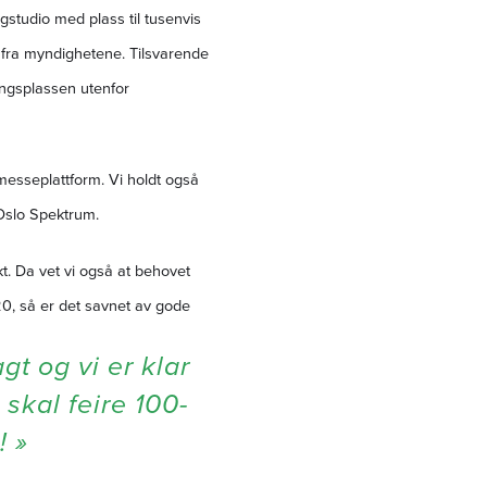
gstudio med plass til tusenvis
er fra myndighetene. Tilsvarende
ingsplassen utenfor
 messeplattform. Vi holdt også
Oslo Spektrum.
kt. Da vet vi også at behovet
020, så er det savnet av gode
gt og vi er klar
 skal feire 100-
! »