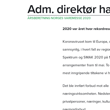
Adm. direktør ha
ÅRSBERETNING NORGES VAREMESSE 2020
2020 var året hvor rekordresu
Koronaviruset kom til Europa, og
sannsynlig, i hvert fall av re
Spektrum og SMAK 2020 på Nor
arrangementer fram til mai. To
mest inngripende tiltakene vi h
Det ble innført forbud mot all
næringsvirksomheten. Nedstengn
privatpersoner, næringer, kultu
næringsforbud.