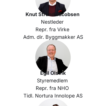
Knut Strand Jacobsen
Nestleder
Repr. fra Virke
Adm. dir. Byggmakker AS
Egil Olsvik
Styremedlem
Repr. fra NHO
Tidl. Nortura Innolope AS