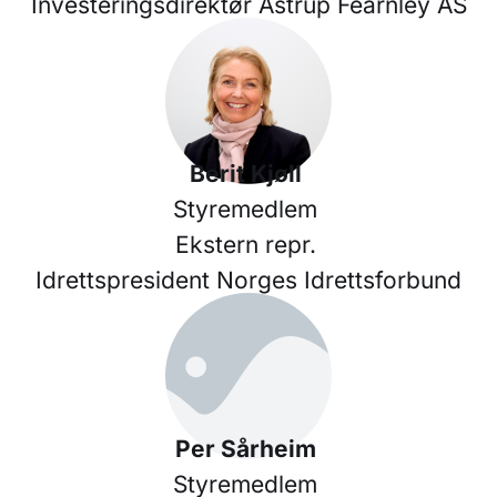
Investeringsdirektør Astrup Fearnley AS
Berit Kjøll
Styremedlem
Ekstern repr.
Idrettspresident Norges Idrettsforbund
Per Sårheim
Styremedlem