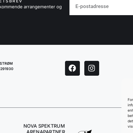
ETSBREV
å kommende arrangementer og
LESTRØM
1291930
For
inf
enh
beh
det
NOVA SPEKTRUM
vis
ARENAPARTNER