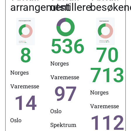
arrangement
utstillere
besøken
536
70
8
Norges
713
Norges
Varemesse
97
Varemesse
Norges
14
Varemesse
Oslo
112
Oslo
Spektrum