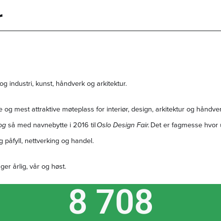
r
g industri, kunst, håndverk og arkitektur.
 og mest attraktive møteplass for interiør, design, arkitektur og håndver
 og
så med navnebytte i 2016 til
Oslo Design Fair.
Det er fagmesse hvor u
 påfyll, nettverking og handel.
er årlig, vår og høst.
8 708