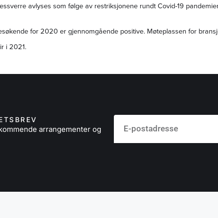
ssverre avlyses som følge av restriksjonene rundt Covid-19 pandemi
 besøkende for 2020 er gjennomgående positive. Møteplassen for bransj
ir i 2021.
ETSBREV
å kommende arrangementer og