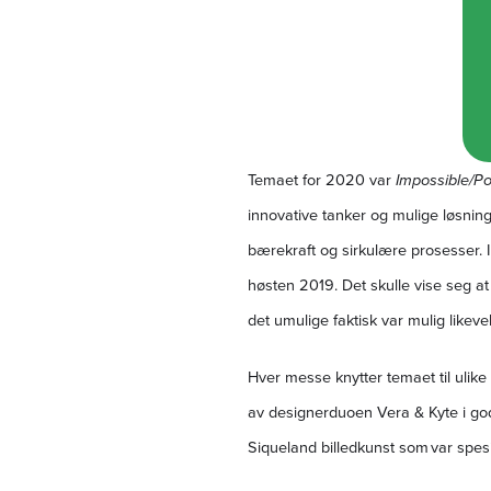
Temaet for 2020 var
Impossible/P
innovative tanker og mulige løsning
bærekraft og sirkulære prosesser. 
høsten 2019. Det skulle vise seg a
det umulige faktisk var mulig likeve
Hver messe knytter temaet til ulike 
av designerduoen Vera & Kyte i godt
Siqueland billedkunst som var spesi