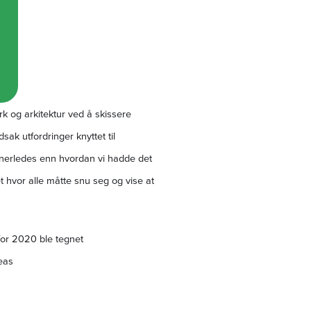
k og arkitektur ved å skissere
ak utfordringer knyttet til
nnerledes enn hvordan vi hadde det
 hvor alle måtte snu seg og vise at
 for 2020 ble tegnet
reas