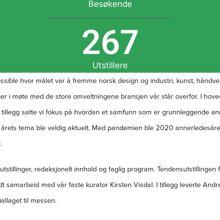
Besøkende
267
Utstillere
ossible
hvor målet var å fremme norsk design og industri, kunst, håndver
er i møte med de store omveltningene bransjen vår står overfor. I hoveds
I tillegg satte vi fokus på hvordan et samfunn som er grunnleggende a
t årets tema ble veldig aktuelt. Med pandemien ble 2020 annerledesåret
l.
utstillinger, redaksjonelt innhold og faglig program. Tendensutstillingen
 samarbeid med vår faste kurator Kirsten Visdal. I tillegg leverte And
allaget til messen.