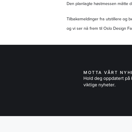
Den planlagte høstmessen måtte de
Tilbakemeldinger fra utstillere og
og vi ser nå frem til Oslo Design Fa
MOTTA VÅRT NYH
Hold deg oppdatert p
viktige nyheter.