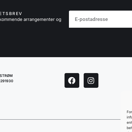
ETSBREV
å kommende arrangementer og
LESTRØM
1291930
For
inf
enh
beh