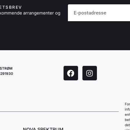
ETSBREV
å kommende arrangementer og
LESTRØM
1291930
For
inf
enh
beh
det
NOVA SPEKTRUM