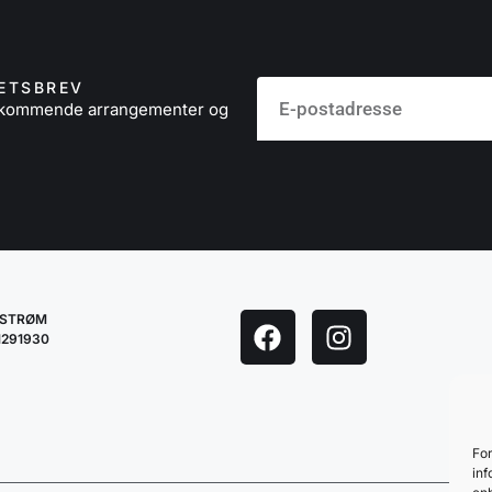
ETSBREV
å kommende arrangementer og
LESTRØM
1291930
For
inf