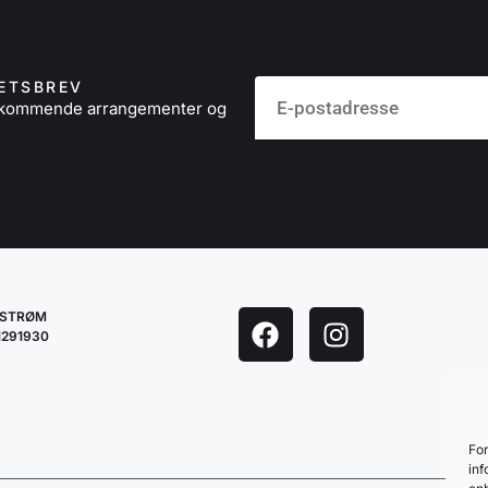
ETSBREV
å kommende arrangementer og
LESTRØM
1291930
For
inf