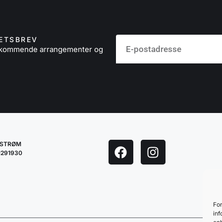
ETSBREV
å kommende arrangementer og
LESTRØM
1291930
For
inf