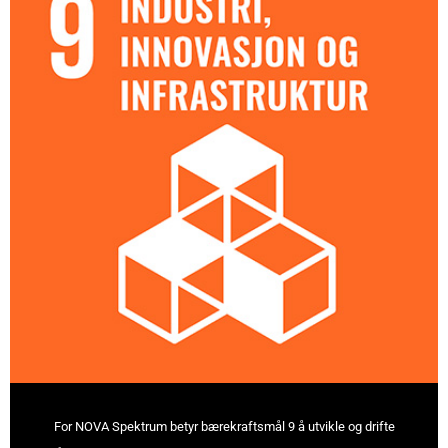
For NOVA Spektrum betyr bærekraftsmål 9 å utvikle og drifte