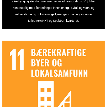
våre bygg og eiendommer med redusert ressursbruk. Vi jobber
kontinuerlig med forbedringer innen energi, avfall og vann, og
velger klima- og miljøvennlige løsninger i planleggingen av
Lillestrøm NXT og Spektrumkvarteret.