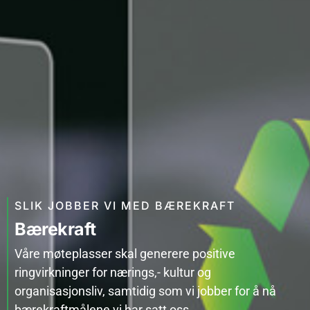
SLIK JOBBER VI MED BÆREKRAFT
Bærekraft
Våre møteplasser skal generere positive
ringvirkninger for nærings,- kultur og
organisasjonsliv, samtidig som vi jobber for å nå
bærekraftmålene vi har satt oss.