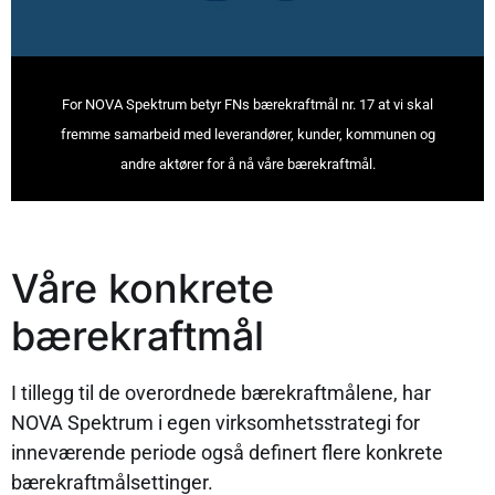
For NOVA Spektrum betyr FNs bærekraftmål nr. 17 at vi skal
fremme samarbeid med leverandører, kunder, kommunen og
andre aktører for å nå våre bærekraftmål.
Våre konkrete
bærekraftmål
I tillegg til de overordnede bærekraftmålene, har
NOVA Spektrum i egen virksomhetsstrategi for
inneværende periode også definert flere konkrete
bærekraftmålsettinger.