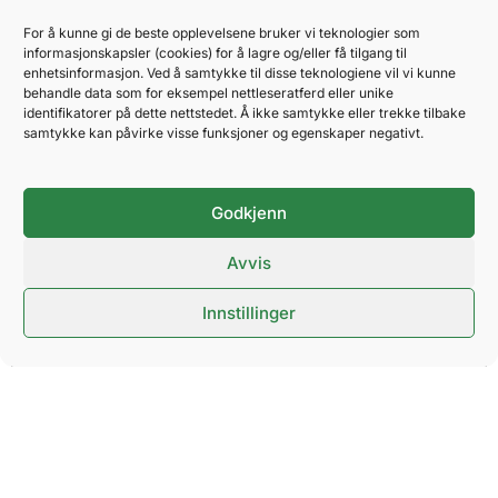
For å kunne gi de beste opplevelsene bruker vi teknologier som
informasjonskapsler (cookies) for å lagre og/eller få tilgang til
enhetsinformasjon. Ved å samtykke til disse teknologiene vil vi kunne
behandle data som for eksempel nettleseratferd eller unike
identifikatorer på dette nettstedet. Å ikke samtykke eller trekke tilbake
samtykke kan påvirke visse funksjoner og egenskaper negativt.
Godkjenn
Avvis
Innstillinger
2.
Vi hjelper våre arrangører, utstillere og besøkende med å ta
bærekraftige valg.