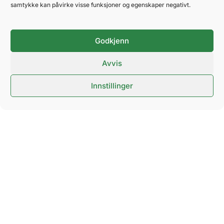
samtykke kan påvirke visse funksjoner og egenskaper negativt.
Fra kl. 18:00 fortsetter kvelden med Pubkor på NOVA
Godkjenn
Spektrum – Romerikes første og største: én kveld, én
låt, hundrevis av stemmer og dirigent Vetle Gjevestad
Avvis
Agledahl.
Innstillinger
Praktisk:
Dørene åpner 18:00, øvelsen starter 19:00
(ca. 2,5 t)
.
Les mer og kjøp billetter til kun Pubkor
Avslutt kvelden med