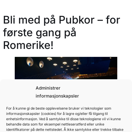
Bli med på Pubkor – for
første gang på
Romerike!
Administrer
informasjonskapsler
For å kunne gi de beste opplevelsene bruker vi teknologier som
informasjonskapsler (cookies) for å lagre og/eller få tilgang til
På Pubkor 6. mars er alle stemmer velkomne,
enhetsinformasjon. Ved å samtykke til disse teknologiene vil vi kunne
både kvinne- og mannsstemmer – uansett nivå,
behandle data som for eksempel nettleseratferd eller unike
identifikatorer på dette nettstedet. Å ikke samtykke eller trekke tilbake
bakgrunn, ferdigheter eller talent.