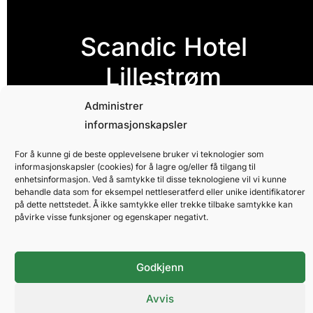
Scandic Hotel
Lillestrøm
Administrer
Fra Scandic Hotel Lillestrøm er det bare noen
informasjonskapsler
meter til Lillestrøm stasjon med hyppige
togavganger både til Oslo og Oslo Lufthavn
For å kunne gi de beste opplevelsene bruker vi teknologier som
informasjonskapsler (cookies) for å lagre og/eller få tilgang til
Gardermoen.
enhetsinformasjon. Ved å samtykke til disse teknologiene vil vi kunne
behandle data som for eksempel nettleseratferd eller unike identifikatorer
Scandic Hotel Lillestrøm. Tel: +47 23 00 23 00
på dette nettstedet. Å ikke samtykke eller trekke tilbake samtykke kan
påvirke visse funksjoner og egenskaper negativt.
Book overnatting på Scandic Hotel Lillestrøm
Godkjenn
Avvis