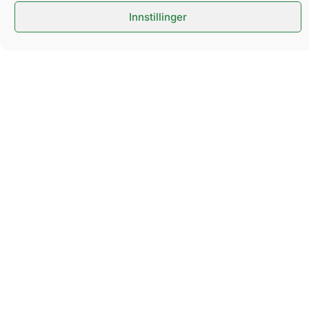
Innstillinger
MOTTA VÅRT NYHETSBREV
Hold deg oppdatert på kommende arrangementer og
viktige nyheter.
SEND