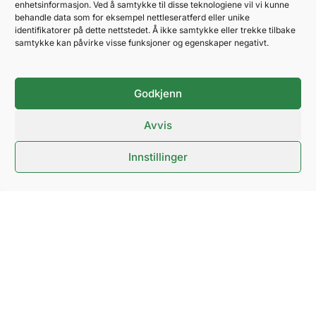
enhetsinformasjon. Ved å samtykke til disse teknologiene vil vi kunne
behandle data som for eksempel nettleseratferd eller unike
identifikatorer på dette nettstedet. Å ikke samtykke eller trekke tilbake
samtykke kan påvirke visse funksjoner og egenskaper negativt.
Messeveien 8, 2004 LILLESTRØM
Organisasjonsnummer 921291930
Godkjenn
Avvis
Innstillinger
cookie policy
personvernerklæring
NOVA SPEKTRUM
ARENAPARTNER