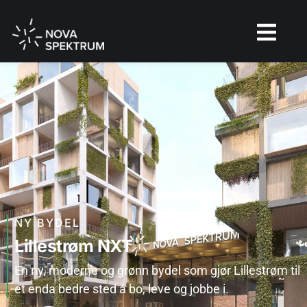
NY BYDEL
Lillestrøm NXT
En ny, moderne og grønn bydel som gjør Lillestrøm til
et enda bedre sted å bo, leve og jobbe i.