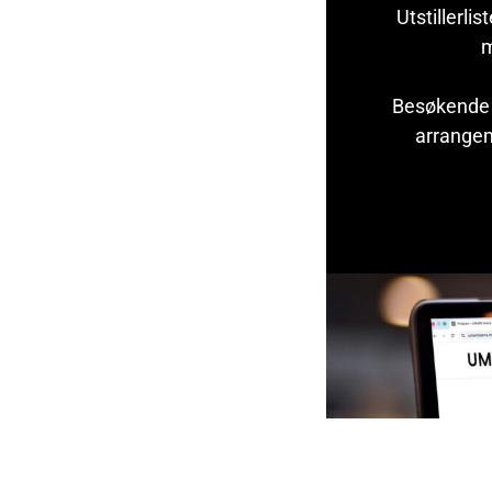
Utstillerl
m
Besøkende k
arrangem