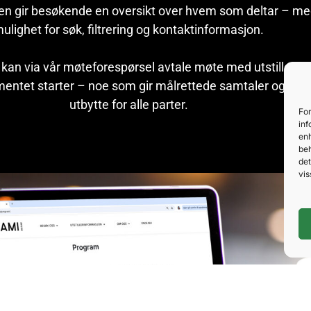
isten gir besøkende en oversikt over hvem som deltar – m
ulighet for søk, filtrering og kontaktinformasjon.
an via vår møteforespørsel avtale møte med utstillere f
entet starter – noe som gir målrettede samtaler og økt
utbytte for alle parter.
For
inf
enh
beh
det
vis