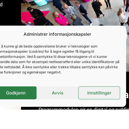
ed
ør
Administrer informasjonskapsler
 å kunne gi de beste opplevelsene bruker vi teknologier som
ormasjonskapsler (cookies) for å lagre og/eller få tilgang til
etsinformasjon. Ved å samtykke til disse teknologiene vil vi kunne
andle data som for eksempel nettleseratferd eller unike identifikatorer på
te nettstedet. Å ikke samtykke eller trekke tilbake samtykke kan påvirke
se funksjoner og egenskaper negativt.
Progr
Godkjenn
Avvis
Innstillinger
Programmodulen gir en digital og ryddig
arrangement