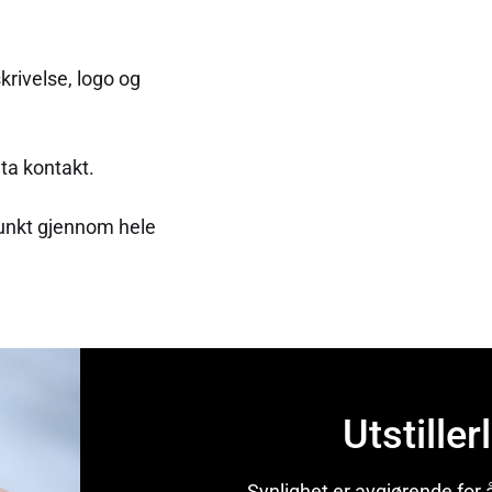
krivelse, logo og
ta kontakt.
epunkt gjennom hele
Utstiller
Synlighet er avgjørende for