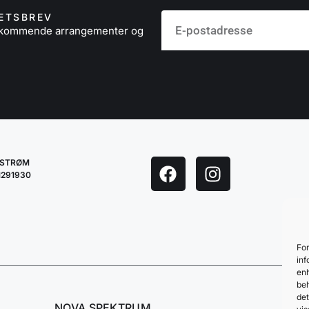
ETSBREV
å kommende arrangementer og
LESTRØM
1291930
For
inf
enh
beh
det
NOVA SPEKTRUM