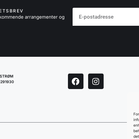
ETSBREV
å kommende arrangementer og
LESTRØM
1291930
For
inf
enh
beh
det