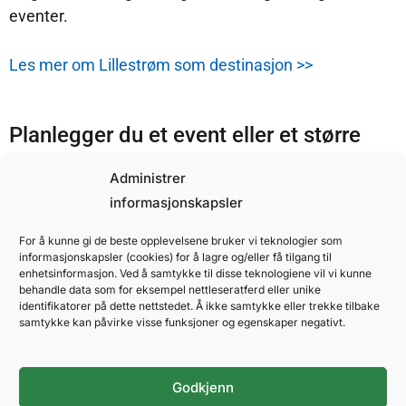
eventer.
Les mer om Lillestrøm som destinasjon >>
Planlegger du et event eller et større
arrangement?
Administrer
Ta kontakt med oss i NOVA Spektrum Conference &
informasjonskapsler
Event – vi hjelper deg fra idé til ferdig opplevelse.
For å kunne gi de beste opplevelsene bruker vi teknologier som
informasjonskapsler (cookies) for å lagre og/eller få tilgang til
enhetsinformasjon. Ved å samtykke til disse teknologiene vil vi kunne
behandle data som for eksempel nettleseratferd eller unike
identifikatorer på dette nettstedet. Å ikke samtykke eller trekke tilbake
samtykke kan påvirke visse funksjoner og egenskaper negativt.
Kontakt oss
Godkjenn