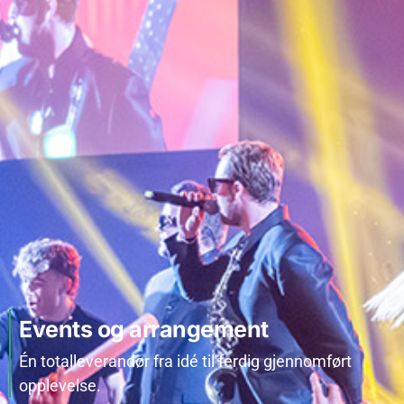
Events og arrangement
Én totalleverandør fra idé til ferdig gjennomført
opplevelse.