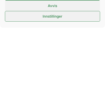
Avvis
Innstillinger
Mette Charlotte Winther
Salg- og
Markedsansvarlig
Mette hjelper deg med å finne
møterom og konferanselokaler for din
bedrift.