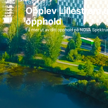
LOKALT
Opplev Lillestrøm u
opphold
Få mer ut av ditt opphold på NOVA Spektr