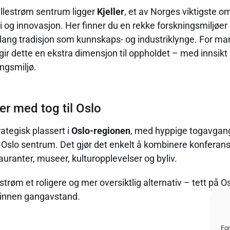
Lillestrøm sentrum ligger
Kjeller
, et av Norges viktigste o
i og innovasjon. Her finner du en rekke forskningsmiljøer
lang tradisjon som kunnskaps- og industriklynge. For m
ir dette en ekstra dimensjon til oppholdet – med innsikt i
ngsmiljø.
er med tog til Oslo
rategisk plassert i
Oslo-regionen
, med hyppige togavgang
til Oslo sentrum. Det gjør det enkelt å kombinere konfer
uranter, museer, kulturopplevelser og byliv.
estrøm et roligere og mer oversiktlig alternativ – tett på 
 innen gangavstand.
For