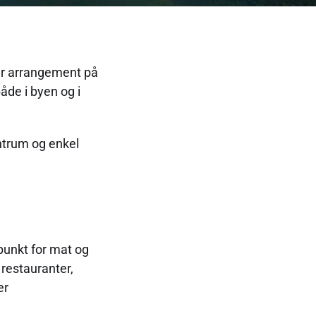
ler arrangement på
åde i byen og i
ntrum og enkel
spunkt for mat og
 restauranter,
er