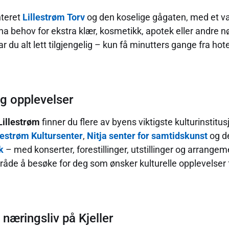
nteret
Lillestrøm Torv
og den koselige gågaten, med et var
 ha behov for ekstra klær, kosmetikk, apotek eller andre 
r du alt lett tilgjengelig – kun få minutters gange fra ho
og opplevelser
Lillestrøm
finner du flere av byens viktigste kulturinstitu
lestrøm Kultursenter
,
Nitja senter for samtidskunst
og d
k
– med konserter, forestillinger, utstillinger og arrang
mråde å besøke for deg som ønsker kulturelle opplevelser f
næringsliv på Kjeller