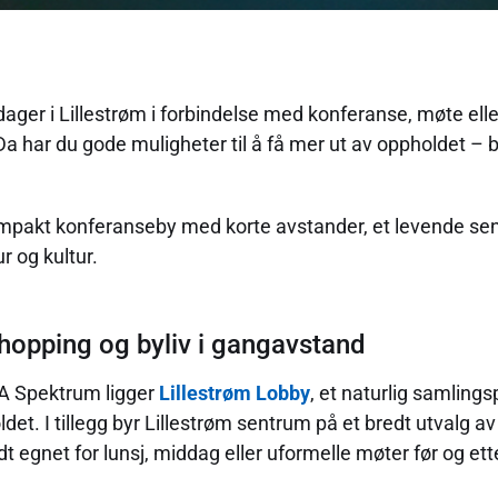
dager i Lillestrøm i forbindelse med konferanse, møte el
Da har du gode muligheter til å få mer ut av oppholdet – b
ompakt konferanseby med korte avstander, et levende se
ur og kultur.
shopping og byliv i gangavstand
OVA Spektrum ligger
Lillestrøm Lobby
, et naturlig samling
det. I tillegg byr Lillestrøm sentrum på et bredt utvalg av
dt egnet for lunsj, middag eller uformelle møter før og ett