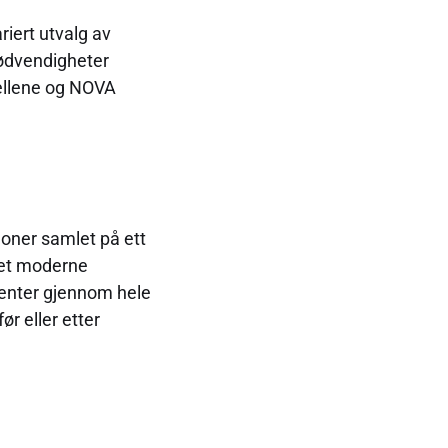
iert utvalg av
nødvendigheter
tellene og NOVA
sjoner samlet på ett
et moderne
ementer gjennom hele
ør eller etter