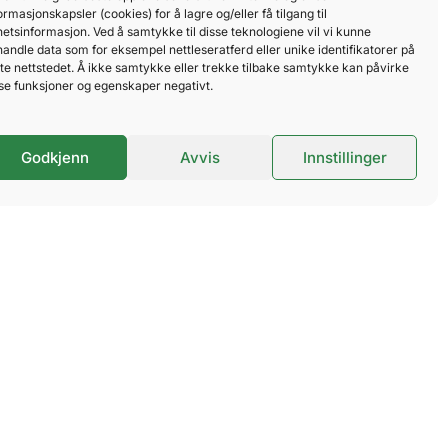
ormasjonskapsler (cookies) for å lagre og/eller få tilgang til
etsinformasjon. Ved å samtykke til disse teknologiene vil vi kunne
andle data som for eksempel nettleseratferd eller unike identifikatorer på
sammenhengende
te nettstedet. Å ikke samtykke eller trekke tilbake samtykke kan påvirke
 veien ligger også
se funksjoner og egenskaper negativt.
Godkjenn
Avvis
Innstillinger
 kombinere med
 gjennom sentrum.
m Sportsklubb (LSK)
a sentrum og er et