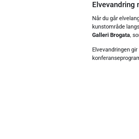
Elvevandring 
Når du går elvelang
kunstområde langs 
Galleri Brogata
, so
Elvevandringen gir 
konferanseprogram
For fotballint
Lillestrøm er også
og en av Norges mes
naturlig stopp for f
Et konferanse