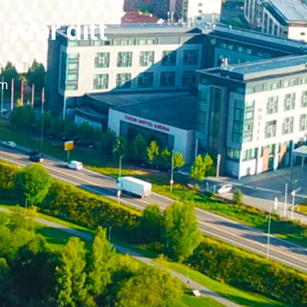
nder ditt
um