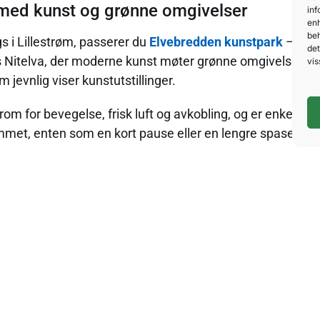
med kunst og grønne omgivelser
inf
enh
beh
s i Lillestrøm, passerer du
Elvebredden kunstpark
– et 
det
Nitelva, der moderne kunst møter grønne omgivelser. På
vis
m jevnlig viser kunstutstillinger.
rom for bevegelse, frisk luft og avkobling, og er enkel å
met, enten som en kort pause eller en lengre spasertur
eresserte: Åråsen stadion
 hjemsted for
Åråsen stadion
, hjemmebanen til Lillestrø
t kjente fotballarenaer. Stadion ligger i kort avstand fr
otballinteresserte gjester.
opphold som gir mer