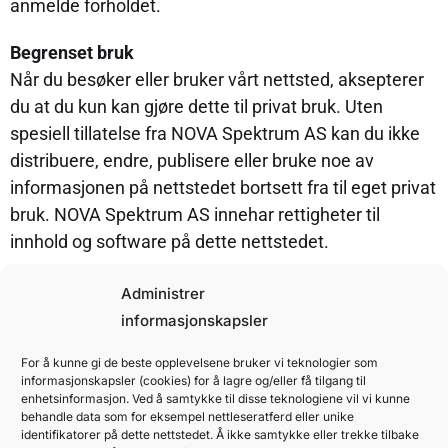
anmelde forholdet.
Begrenset bruk
Når du besøker eller bruker vårt nettsted, aksepterer
du at du kun kan gjøre dette til privat bruk. Uten
spesiell tillatelse fra NOVA Spektrum AS kan du ikke
distribuere, endre, publisere eller bruke noe av
informasjonen på nettstedet bortsett fra til eget privat
bruk. NOVA Spektrum AS innehar rettigheter til
innhold og software på dette nettstedet.
Fotografering
Administrer
På våre arrangement tar vi bilder og video, og noe av
informasjonskapsler
dette materialet benyttes i markedsføring. Personer
For å kunne gi de beste opplevelsene bruker vi teknologier som
som ikke ønsker å komme med på bilder, bes om å gi
informasjonskapsler (cookies) for å lagre og/eller få tilgang til
seg tydelig til kjenne ovenfor fotografen.
enhetsinformasjon. Ved å samtykke til disse teknologiene vil vi kunne
behandle data som for eksempel nettleseratferd eller unike
identifikatorer på dette nettstedet. Å ikke samtykke eller trekke tilbake
Tilgang til vårt nettsted og forstyrrelse av dets