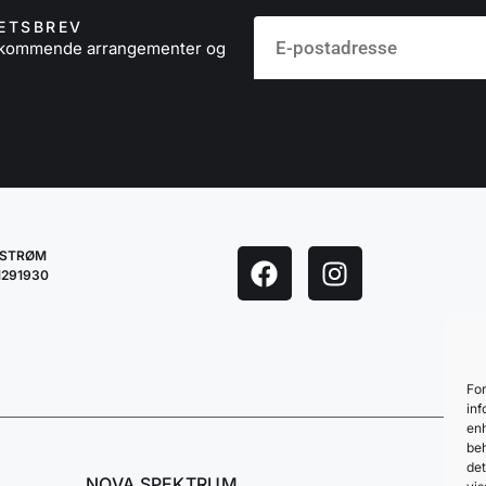
ETSBREV
å kommende arrangementer og
LESTRØM
1291930
For
inf
enh
beh
det
NOVA SPEKTRUM