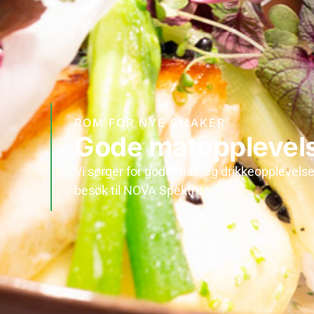
ROM FOR NYE SMAKER
Gode matopplevel
Vi sørger for gode mat- og drikkeopplevelser
besøk til NOVA Spektrum.