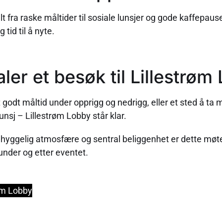
lt fra raske måltider til sosiale lunsjer og gode kaffepaus
g tid til å nyte.
ler et besøk til Lillestrøm
 godt måltid under opprigg og nedrigg, eller et sted å ta 
unsj – Lillestrøm Lobby står klar.
hyggelig atmosfære og sentral beliggenhet er dette møt
 under og etter eventet.
øm Lobby