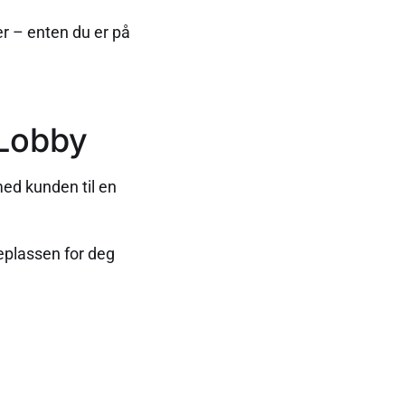
er – enten du er på
 Lobby
med kunden til en
eplassen for deg