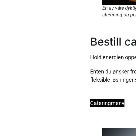
En av våre dykti
stemning og per
Bestill c
Hold energien oppe
Enten du ønsker frok
fleksible løsninger
Cateringmeny