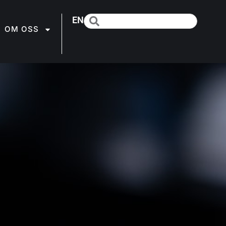
EN
OM OSS