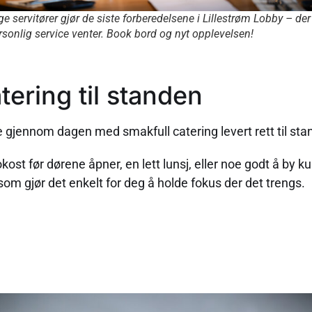
ge servitører gjør de siste forberedelsene i Lillestrøm Lobby – de
sonlig service venter. Book bord og nyt opplevelsen!
atering til standen
 gjennom dagen med smakfull catering levert rett til sta
ost før dørene åpner, en lett lunsj, eller noe godt å by ku
 som gjør det enkelt for deg å holde fokus der det trengs.