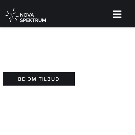
Studio 3
Studio 3 kombinerer en luftig romfølelse med en varm
og intim atmosfære
BE OM TILBUD