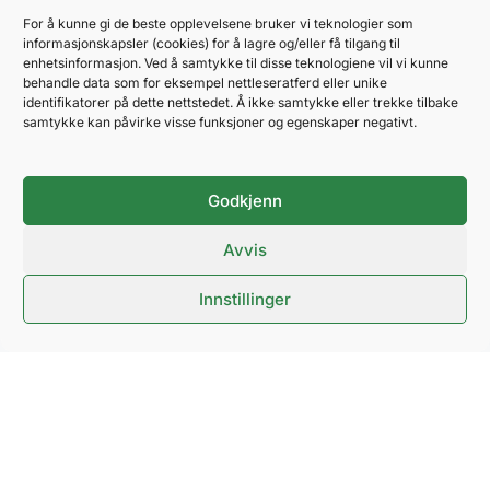
For å kunne gi de beste opplevelsene bruker vi teknologier som
TAKHØYDE
informasjonskapsler (cookies) for å lagre og/eller få tilgang til
4,3 m
enhetsinformasjon. Ved å samtykke til disse teknologiene vil vi kunne
Høy takhøyde
behandle data som for eksempel nettleseratferd eller unike
identifikatorer på dette nettstedet. Å ikke samtykke eller trekke tilbake
samtykke kan påvirke visse funksjoner og egenskaper negativt.
FRI TAKHØYDE
3,3 m
Uder høyttaler
Godkjenn
JEVNT FORDELT GULVBELASTNING
Avvis
Maks 800 kg/m²
Innstillinger
STRØMKAPASITET
Strømskinne
Tilførsel etter behov
KABLET INTERNETT
1 Gbit/s