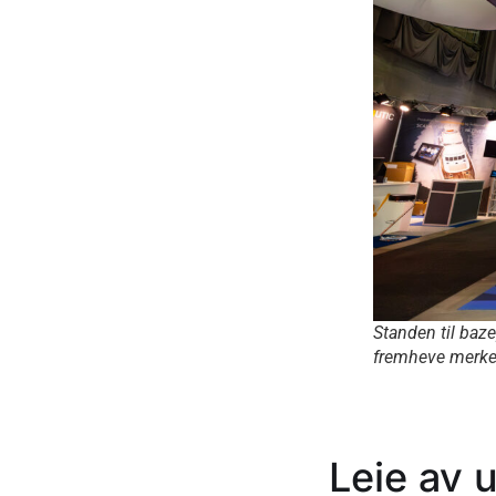
Standen til baz
fremheve merkev
Leie av u