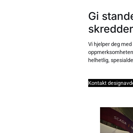
Gi stand
skredde
Vi hjelper deg med
oppmerksomheten o
helhetlig, spesiald
Kontakt designavd