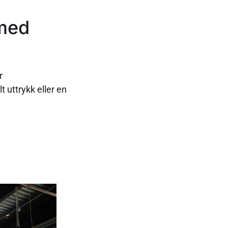
 med
r
uttrykk eller en