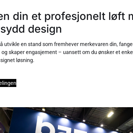
en din et profesjonelt løft
rsydd design
 å utvikle en stand som fremhever merkevaren din, fange
g skaper engasjement – uansett om du ønsker et enkelt 
esignet løsning.
elingen