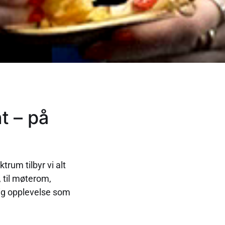
t – på
rum tilbyr vi alt
 til møterom,
lig opplevelse som