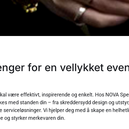
enger for en vellykket even
al være effektivt, inspirerende og enkelt. Hos NOVA Spekt
kkes med standen din – fra skreddersydd design og utstyr,
e serviceløsninger. Vi hjelper deg med å skape en helhet
de og styrker merkevaren din.