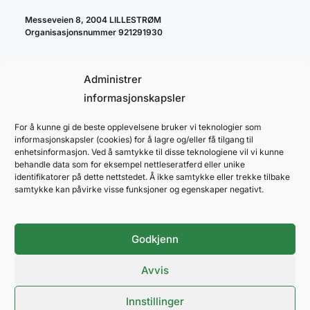
Messeveien 8, 2004 LILLESTRØM
Organisasjonsnummer 921291930
Administrer
informasjonskapsler
For å kunne gi de beste opplevelsene bruker vi teknologier som
cookie policy
informasjonskapsler (cookies) for å lagre og/eller få tilgang til
personvernerklæring
enhetsinformasjon. Ved å samtykke til disse teknologiene vil vi kunne
behandle data som for eksempel nettleseratferd eller unike
identifikatorer på dette nettstedet. Å ikke samtykke eller trekke tilbake
samtykke kan påvirke visse funksjoner og egenskaper negativt.
Godkjenn
NOVA SPEKTRUM
ARENAPARTNER
Avvis
Innstillinger